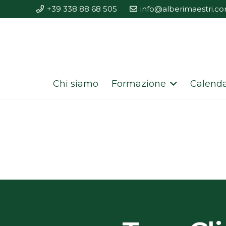
+39 338 88 68 505
info@alberimaestri.c
Chi siamo
Formazione
Calenda