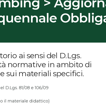
limbing > Aggior
quennale Obbliga
io ai sensi del D.Lgs.
ità normative in ambito di
e sui materiali specifici.
 del D.Lgs. 81/08 e 106/09
o il materiale didattico)