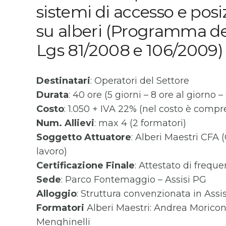
sistemi di accesso e po
su alberi (Programma del 
Lgs 81/2008 e 106/2009)
Destinatari
: Operatori del Settore
Durata
: 40 ore (5 giorni – 8 ore al giorno – 
Costo
: 1.050 + IVA 22% (nel costo è compre
Num. Allievi
: max 4 (2 formatori)
Soggetto Attuatore
: Alberi Maestri CFA
lavoro)
Certificazione Finale
: Attestato di freque
Sede
: Parco Fontemaggio – Assisi PG
Alloggio
: Struttura convenzionata in Assi
Formatori
Alberi Maestri: Andrea Moricon
Menghinelli