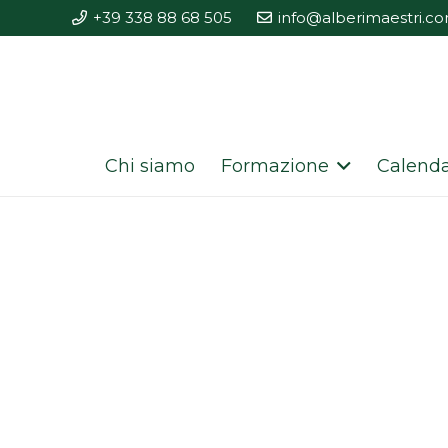
+39 338 88 68 505
info@alberimaestri.c
Chi siamo
Formazione
Calenda