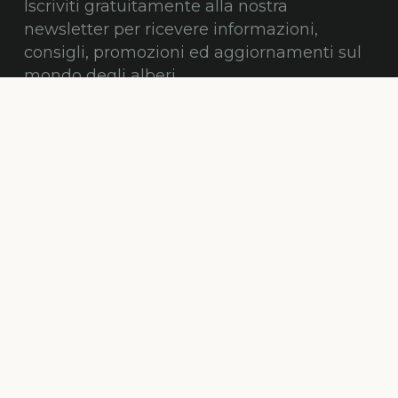
Iscriviti gratuitamente alla nostra
newsletter per ricevere informazioni,
consigli, promozioni ed aggiornamenti sul
mondo degli alberi.
ISCRIVITI
© Alberi Maestri by
HypeCommunications
Home