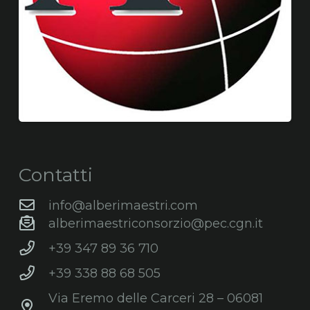
Contatti
info@alberimaestri.com
alberimaestriconsorzio@pec.cgn.it
+39 347 89 36 710
+39 338 88 68 505
Via Eremo delle Carceri 28 – 06081