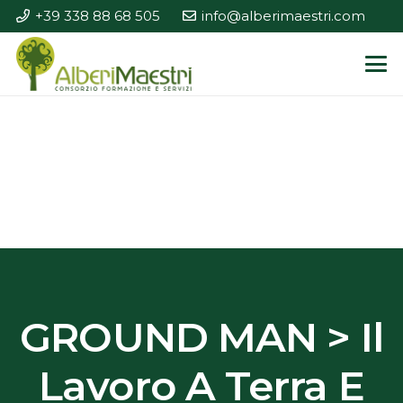
+39 338 88 68 505
info@alberimaestri.com
GROUND MAN > Il
Lavoro A Terra E