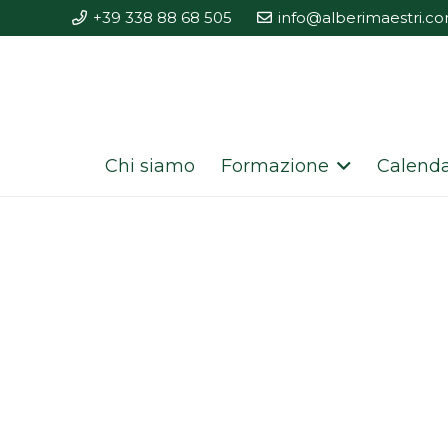
+39 338 88 68 505
info@alberimaestri.c
Chi siamo
Formazione
Calenda