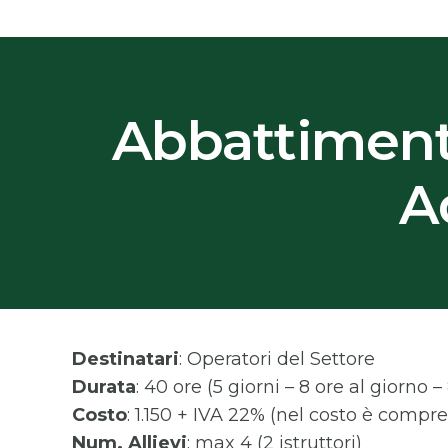
Abbattimenti
A
Destinatari
: Operatori del Settore
Durata
: 40 ore (5 giorni – 8 ore al giorno – 
Costo
: 1.150 + IVA 22% (nel costo è compre
Num. Allievi
: max 4 (2 istruttori)