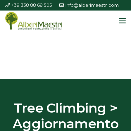
+39 338 88 68 505
info@alberimaestri.com
Tree Climbing >
Aggiornamento