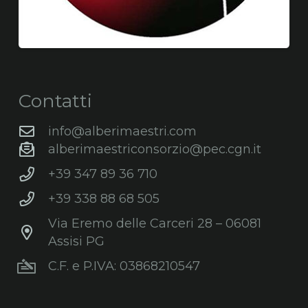
Contatti
info@alberimaestri.com
alberimaestriconsorzio@pec.cgn.it
+39 347 89 36 710
+39 338 88 68 505
Via Eremo delle Carceri 28 – 06081
Assisi PG
C.F. e P.IVA: 03868210547