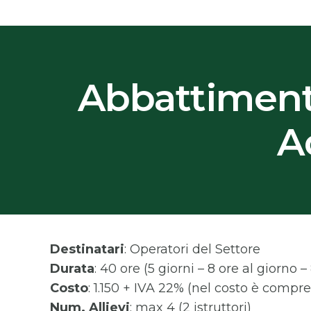
Abbattimenti
A
Destinatari
: Operatori del Settore
Durata
: 40 ore (5 giorni – 8 ore al giorno – 
Costo
: 1.150 + IVA 22% (nel costo è compre
Num. Allievi
: max 4 (2 istruttori)