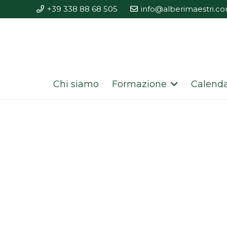
+39 338 88 68 505
info@alberimaestri.c
Chi siamo
Formazione
Calenda