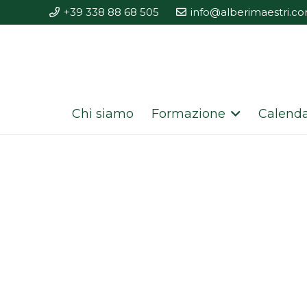
+39 338 88 68 505
info@alberimaestri.c
Chi siamo
Formazione
Calenda