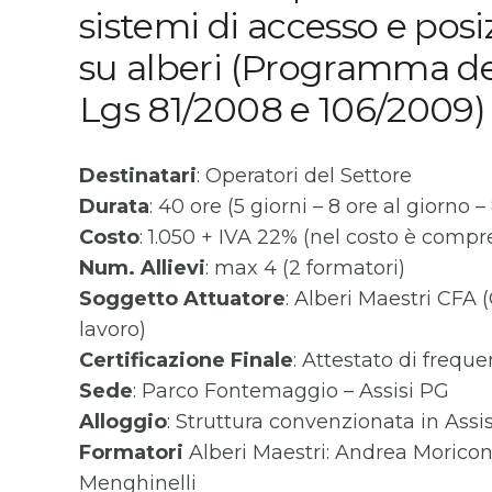
sistemi di accesso e po
su alberi (Programma del 
Lgs 81/2008 e 106/2009)
Destinatari
: Operatori del Settore
Durata
: 40 ore (5 giorni – 8 ore al giorno – 
Costo
: 1.050 + IVA 22% (nel costo è compre
Num. Allievi
: max 4 (2 formatori)
Soggetto Attuatore
: Alberi Maestri CFA
lavoro)
Certificazione Finale
: Attestato di freque
Sede
: Parco Fontemaggio – Assisi PG
Alloggio
: Struttura convenzionata in Assi
Formatori
Alberi Maestri: Andrea Moricon
Menghinelli