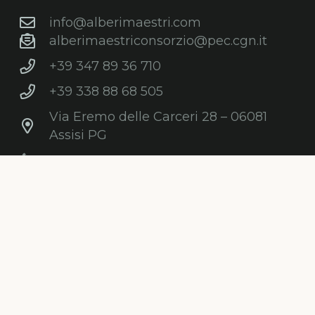
info@alberimaestri.com
alberimaestriconsorzio@pec.cgn.it
+39 347 89 36 710
+39 338 88 68 505
Via Eremo delle Carceri 28 – 06081
Assisi PG
C.F. e P.IVA: 03868210547
Newsletter
Iscriviti gratuitamente alla nostra
newsletter per ricevere informazioni,
consigli, promozioni ed aggiornamenti sul
mondo degli alberi.