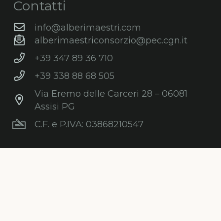
Contatti
info@alberimaestri.com
alberimaestriconsorzio@pec.cgn.it
+39 347 89 36 710
+39 338 88 68 505
Via Eremo delle Carceri 28 – 06081
Assisi PG
C.F. e P.IVA: 03868210547
Newsletter
Iscriviti gratuitamente alla nostra
newsletter per ricevere informazioni,
consigli, promozioni ed aggiornamenti sul