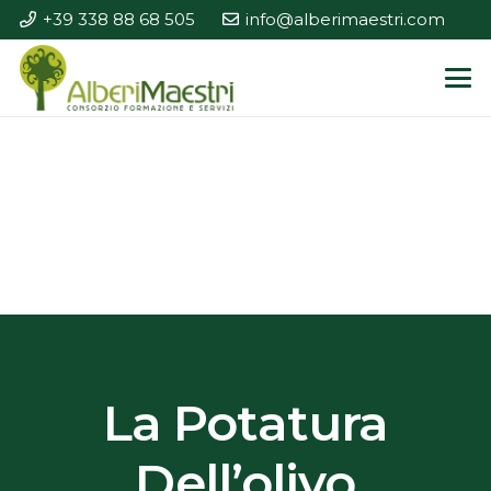
+39 338 88 68 505
info@alberimaestri.com
La Potatura
Dell’olivo