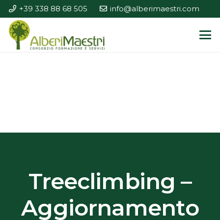
+39 338 88 68 505
info@alberimaestri.com
Treeclimbing –
Aggiornamento