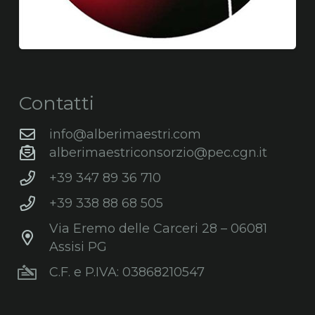
Contatti
info@alberimaestri.com
alberimaestriconsorzio@pec.cgn.it
+39 347 89 36 710
+39 338 88 68 505
Via Eremo delle Carceri 28 – 06081
Assisi PG
C.F. e P.IVA: 03868210547