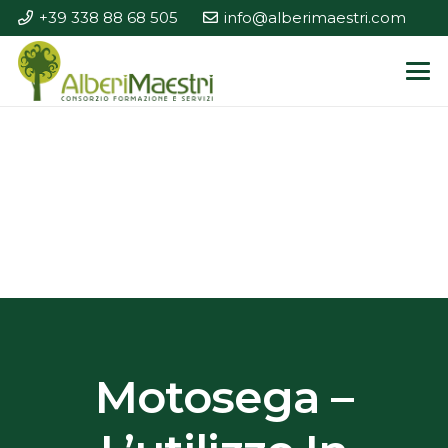
+39 338 88 68 505
info@alberimaestri.com
Motosega –