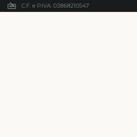
C.F. e P.IVA: 03868210547
Newsletter
Iscriviti gratuitamente alla nostra
newsletter per ricevere informazioni,
consigli, promozioni ed aggiornamenti sul
mondo degli alberi.
ISCRIVITI