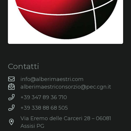
Contatti
info@alberimaestri.com
alberimaestriconsorzio@pec.cgn.it
+39 347 89 36 710
+39 338 88 68 505
Via Eremo delle Carceri 28 – 06081
Assisi PG