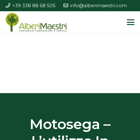
+39 338 88 68 505
info@alberimaestri.com
Motosega –