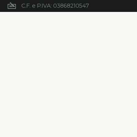
C.F. e P.IVA: 03868210547
Newsletter
Iscriviti gratuitamente alla nostra
newsletter per ricevere informazioni,
consigli, promozioni ed aggiornamenti sul
mondo degli alberi.
ISCRIVITI