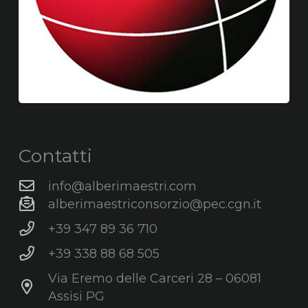
Contatti
info@alberimaestri.com
alberimaestriconsorzio@pec.cgn.it
+39 347 89 36 710
+39 338 88 68 505
Via Eremo delle Carceri 28 – 06081
Assisi PG