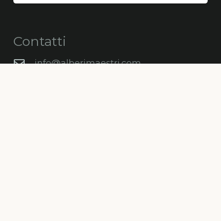
Contatti
info@alberimaestri.com
alberimaestriconsorzio@pec.cgn.it
+39 347 89 36 710
+39 338 88 68 505
Via Eremo delle Carceri 28 – 06081
Assisi PG
C.F. e P.IVA: 03868210547
Newsletter