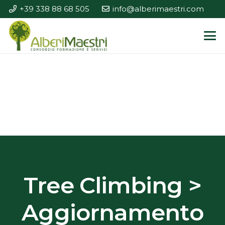
+39 338 88 68 505
info@alberimaestri.com
Tree Climbing >
Aggiornamento