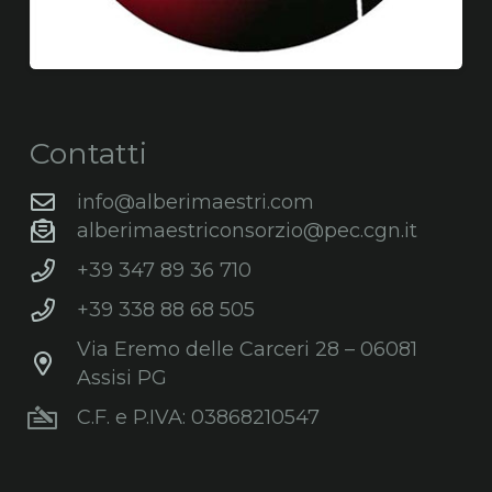
Contatti
info@alberimaestri.com
alberimaestriconsorzio@pec.cgn.it
+39 347 89 36 710
+39 338 88 68 505
Via Eremo delle Carceri 28 – 06081
Assisi PG
C.F. e P.IVA: 03868210547