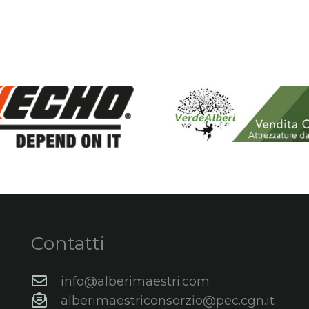
Contatti
info@alberimaestri.com
alberimaestriconsorzio@pec.cgn.it