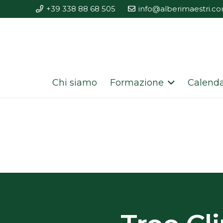
+39 338 88 68 505
info@alberimaestri.c
Chi siamo
Formazione
Calenda