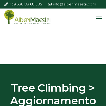
+39 338 88 68 505
info@alberimaestri.com
Tree Climbing >
Aggiornamento