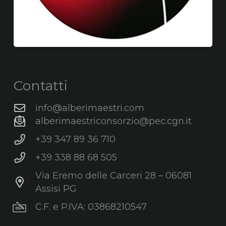
Contatti
info@alberimaestri.com
alberimaestriconsorzio@pec.cgn.it
+39 347 89 36 710
+39 338 88 68 505
Via Eremo delle Carceri 28 – 06081
Assisi PG
C.F. e P.IVA: 03868210547