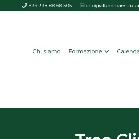
+39 338 88 68 505
info@alberimaestri.c
Chi siamo
Formazione
Calenda