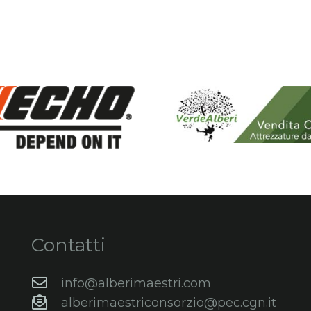
Contatti
info@alberimaestri.com
alberimaestriconsorzio@pec.cgn.it