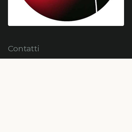
Contatti
info@alberimaestri.com
alberimaestriconsorzio@pec.cgn.it
+39 347 89 36 710
+39 338 88 68 505
Via Eremo delle Carceri 28 – 06081
Assisi PG
C.F. e P.IVA: 03868210547