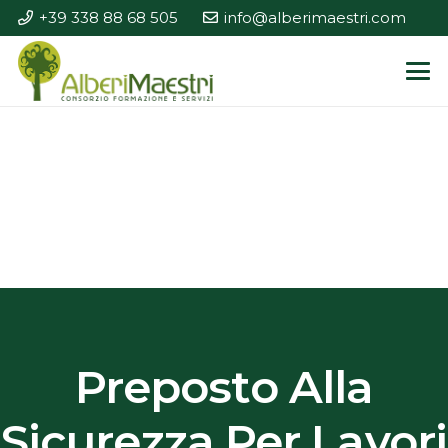
+39 338 88 68 505
info@alberimaestri.com
Preposto Alla
Sicurezza Per Lavori