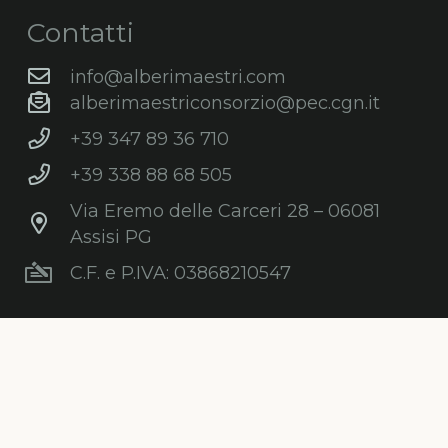
Contatti
info@alberimaestri.com
alberimaestriconsorzio@pec.cgn.it
+39 347 89 36 710
+39 338 88 68 505
Via Eremo delle Carceri 28 – 06081
Assisi PG
C.F. e P.IVA: 03868210547
Newsletter
Iscriviti gratuitamente alla nostra
newsletter per ricevere informazioni,