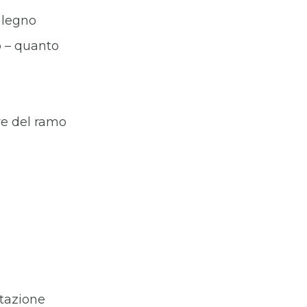
 legno
o – quanto
are del ramo
stazione