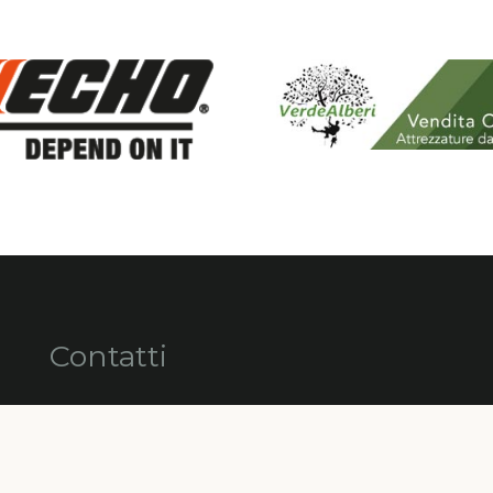
Contatti
info@alberimaestri.com
alberimaestriconsorzio@pec.cgn.it
+39 347 89 36 710