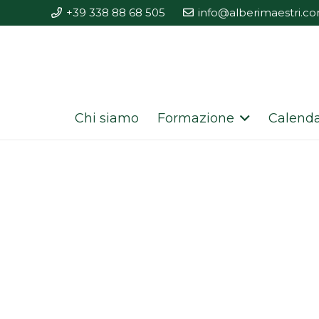
+39 338 88 68 505
info@alberimaestri.c
Chi siamo
Formazione
Calenda