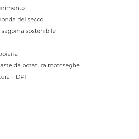
tenimento
imonda del secco
la sagoma sostenibile
e
opiaria
ti, aste da potatura motoseghe
tura – DPI