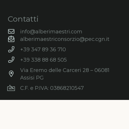
Contatti
info@alberimaestri.com
alberimaestriconsorzio@pec.cgn.it
+39 347 89 36 710
+39 338 88 68 505
Via Eremo delle Carceri 28 – 06081
Assisi PG
C.F. e P.IVA: 03868210547
Newsletter
Iscriviti gratuitamente alla nostra