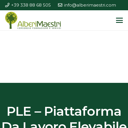
+39 338 88 68 505
info@alberimaestri.com
PLE – Piattaforma
Da Lavoro Elevabile