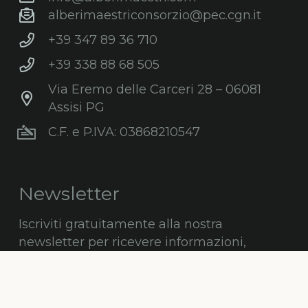
alberimaestriconsorzio@pec.cgn.it
+39 347 89 36 710
+39 338 88 68 505
Via Eremo delle Carceri 28 – 06081
Assisi PG
C.F. e P.IVA: 03868210547
Newsletter
Iscriviti gratuitamente alla nostra
newsletter per ricevere informazioni,
consigli, promozioni ed aggiornamenti sul
mondo degli alberi.
ISCRIVITI