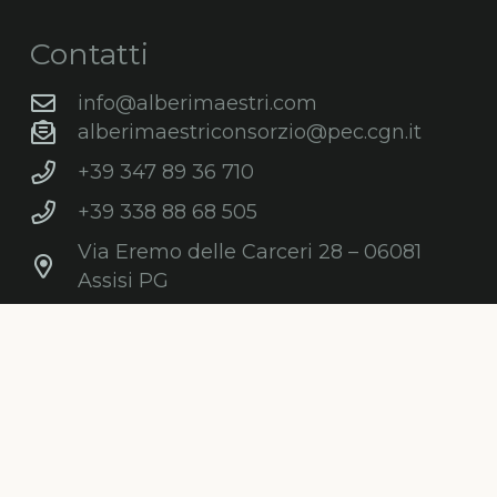
Contatti
info@alberimaestri.com
alberimaestriconsorzio@pec.cgn.it
+39 347 89 36 710
+39 338 88 68 505
Via Eremo delle Carceri 28 – 06081
Assisi PG
C.F. e P.IVA: 03868210547
Newsletter
Iscriviti gratuitamente alla nostra