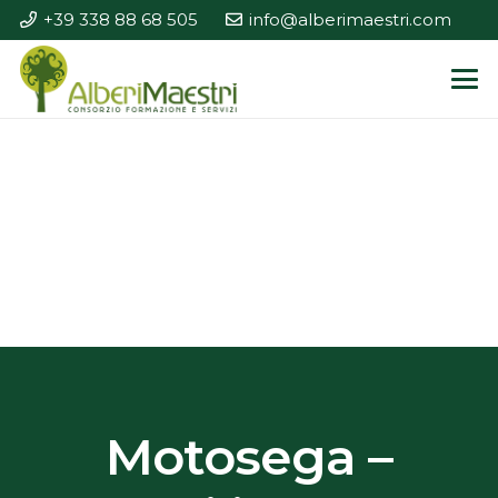
+39 338 88 68 505
info@alberimaestri.com
Motosega –