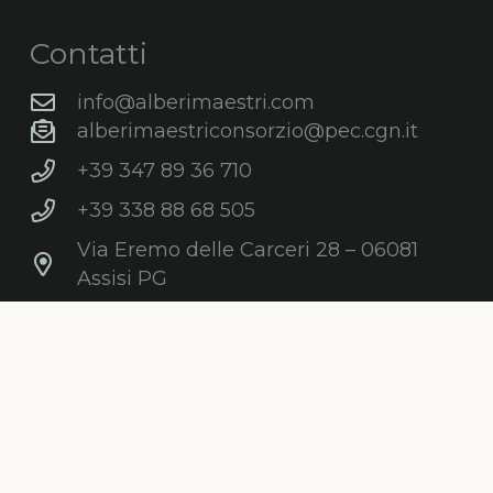
Contatti
info@alberimaestri.com
alberimaestriconsorzio@pec.cgn.it
+39 347 89 36 710
+39 338 88 68 505
Via Eremo delle Carceri 28 – 06081
Assisi PG
C.F. e P.IVA: 03868210547
Newsletter
Iscriviti gratuitamente alla nostra