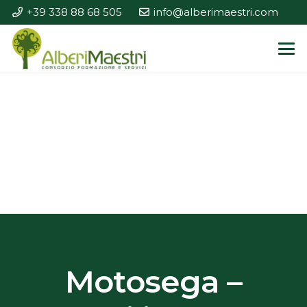
+39 338 88 68 505
info@alberimaestri.com
Motosega –