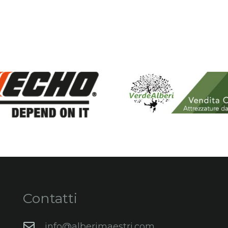
Contatti
info@alberimaestri.com