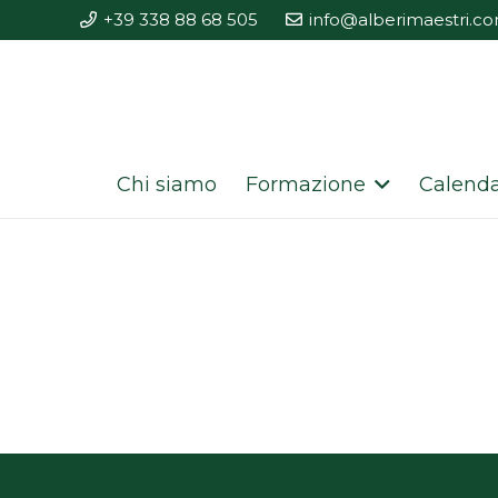
+39 338 88 68 505
info@alberimaestri.c
Chi siamo
Formazione
Calenda