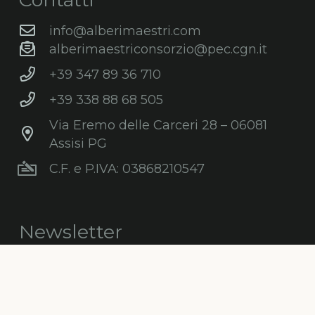
info@alberimaestri.com
alberimaestriconsorzio@pec.cgn.it
+39 347 89 36 710
+39 338 88 68 505
Via Eremo delle Carceri 28 – 06081
Assisi PG
C.F. e P.IVA: 03868210547
Newsletter
Iscriviti gratuitamente alla nostra
newsletter per ricevere informazioni,
consigli, promozioni ed aggiornamenti sul