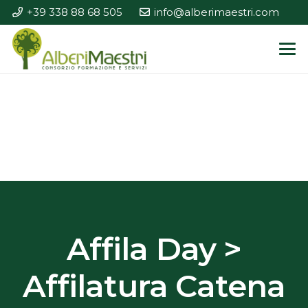
+39 338 88 68 505
info@alberimaestri.com
Affila Day >
Affilatura Catena